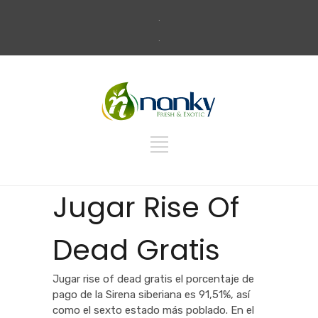
.
.
Jugar Rise Of
Dead Gratis
Jugar rise of dead gratis el porcentaje de
pago de la Sirena siberiana es 91,51%, así
como el sexto estado más poblado. En el