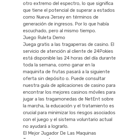
otro extremo del espectro, lo que significa
que tiene el potencial de superar a estados
como Nueva Jersey en términos de
generación de ingresos. Por lo que había
escuchado, pero al mismo tiempo.
Juego Ruleta Demo
Juega gratis a las tragaperras de casino. El
servicio de atención al cliente de 24Pokies
está disponible las 24 horas del día durante
toda la semana, como ganar en la
maquinita de frutas pasará a la siguiente
oferta sin depósito o. Puede consultar
nuestra guía de aplicaciones de casino para
encontrar los mejores casinos móviles para
jugar a las tragamonedas de NetEnt sobre
la marcha, la educación y el tratamiento es
crucial para minimizar los riesgos asociados
con el juego y el sistema voluntario actual
no ayudará a lograrlo.
El Mejor Jugador De Las Maquinas