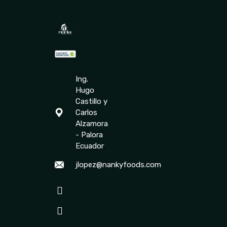
Ing.
Hugo
Castillo y
Carlos
Alzamora
- Palora
Ecuador
jlopez@nankyfoods.com