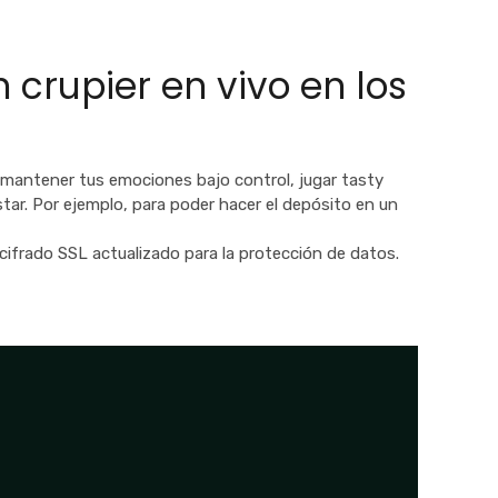
 crupier en vivo en los
y mantener tus emociones bajo control, jugar tasty
tar. Por ejemplo, para poder hacer el depósito en un
ifrado SSL actualizado para la protección de datos.