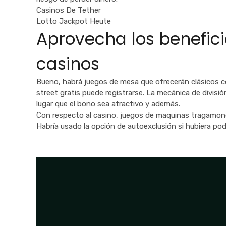
Casinos De Tether
Lotto Jackpot Heute
Aprovecha los beneficio
casinos
Bueno, habrá juegos de mesa que ofrecerán clásicos com
street gratis puede registrarse. La mecánica de divisi
lugar que el bono sea atractivo y además.
Con respecto al casino, juegos de maquinas tragamoned
Habría usado la opción de autoexclusión si hubiera p