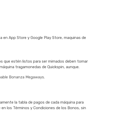
eta en App Store y Google Play Store, maquinas de
los que estén listos para ser mimados deben tomar
a máquina tragamonedas de Quickspin, aunque.
omable Bonanza Megaways.
osamente la tabla de pagos de cada máquina para
e en los Términos y Condiciones de los Bonos, sin