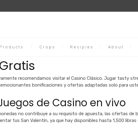
Products
Crops
Recipies
About
Gratis
itivamente recomendamos visitar el Casino Clásico. Jugar tasty st
r emocionantes bonificaciones y ofertas adaptadas solo para ust
Juegos de Casino en vivo
nedas no contribuye a su requisito de apuesta, las ofertas de 
ar tus San Valentín, ya que hay disponibles hasta 1,500 libras 