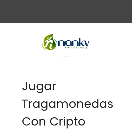
.
.
Jugar
Tragamonedas
Con Cripto