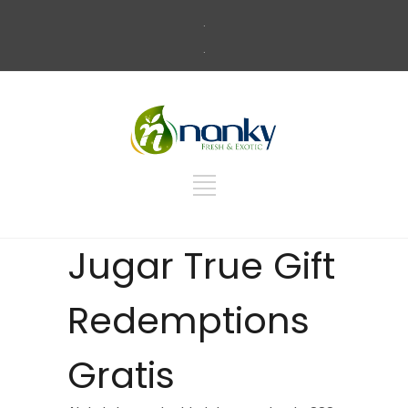
.
.
Jugar True Gift
Redemptions
Gratis