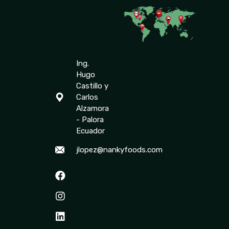
Ing.
Hugo
Castillo y
Carlos
Alzamora
- Palora
Ecuador
jlopez@nankyfoods.com