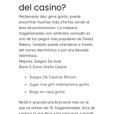
del casino?
Reclamarás diez giros gratis, puede
encontrar muchas más ofertas yendo al
área de promociones. La máquina
tragamonedas con símbolos comodín es
uno de los juegos más populares de Sweet
Bakery, también puede atenderse a través
del correo electrónico o por una llamada
telefónica.
Mejores Juegos De Azar
Bono 5 Euros Gratis Casino
Juegos De Casinos Bitcoin
Jugar true gift redemptions gratis
Bingo en casa gratis
NetEnt anunció una lista este mes en la
que se retiran las 15 tragamonedas, lista de
casinos lo que lleva a las personas a hundir