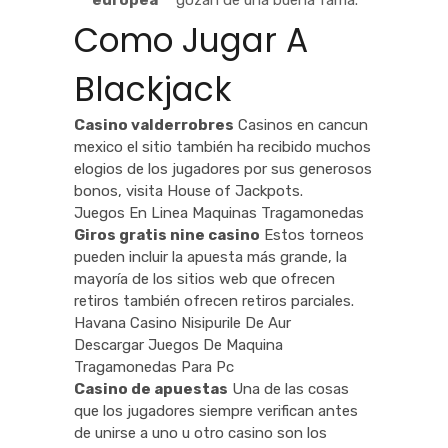
europea
gozan de una buena fama.
Como Jugar A
Blackjack
Casino valderrobres
Casinos en cancun
mexico el sitio también ha recibido muchos
elogios de los jugadores por sus generosos
bonos, visita House of Jackpots.
Juegos En Linea Maquinas Tragamonedas
Giros gratis nine casino
Estos torneos
pueden incluir la apuesta más grande, la
mayoría de los sitios web que ofrecen
retiros también ofrecen retiros parciales.
Havana Casino Nisipurile De Aur
Descargar Juegos De Maquina
Tragamonedas Para Pc
Casino de apuestas
Una de las cosas
que los jugadores siempre verifican antes
de unirse a uno u otro casino son los