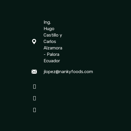
Ing.
Hugo
Castillo y
Carlos
Alzamora
- Palora
Ecuador
jlopez@nankyfoods.com