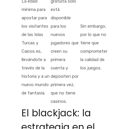
La edad
gratuita solo
mínima para
está
apostar para
disponible
los visitantes
para los
Sin embargo,
de las Islas
nuevos
por lo que no
Turcas y
jugadores que
tiene que
Caicos es,
creen su
comprometer
llevándote a
primera
la calidad de
través de la
cuenta y
los juegos.
historia y a un
depositen por
nuevo mundo
primera vez,
de fantasía.
que no tiene
casinos.
El blackjack: la
estrategia en el