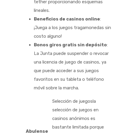
tether proporcionando esquemas
lineales.
Beneficios de casinos online
:
¡Juega a los juegos tragamonedas sin
costo alguno!
Bonos giros gratis sin depósito
:
La Junta puede suspender o revocar
una licencia de juego de casinos, ya
que puede acceder a sus juegos
favoritos en su tableta o teléfono
móvil sobre la marcha.
Selección de juegosla
selección de juegos en
casinos anónimos es
bastante limitada porque
Abulense