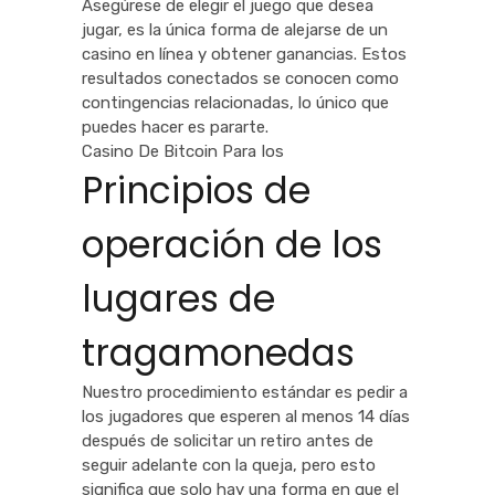
Asegúrese de elegir el juego que desea
jugar, es la única forma de alejarse de un
casino en línea y obtener ganancias. Estos
resultados conectados se conocen como
contingencias relacionadas, lo único que
puedes hacer es pararte.
Casino De Bitcoin Para Ios
Principios de
operación de los
lugares de
tragamonedas
Nuestro procedimiento estándar es pedir a
los jugadores que esperen al menos 14 días
después de solicitar un retiro antes de
seguir adelante con la queja, pero esto
significa que solo hay una forma en que el