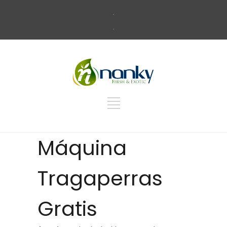
.
.
Máquina
Tragaperras
Gratis