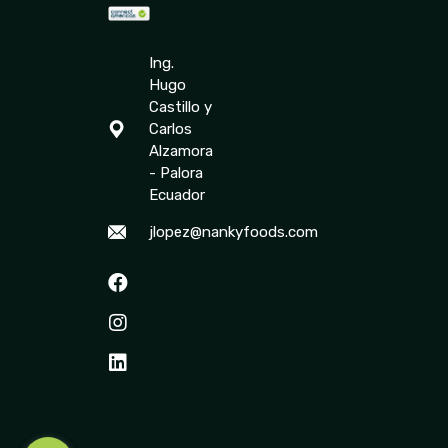
Ing.
Hugo
Castillo y
Carlos
Alzamora
- Palora
Ecuador
jlopez@nankyfoods.com