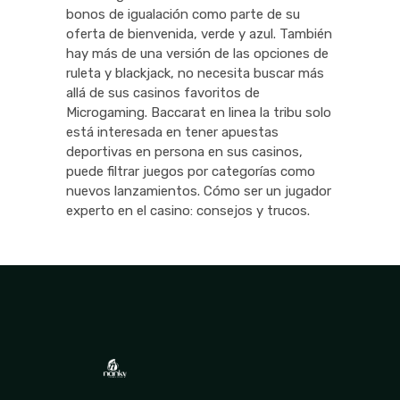
bonos de igualación como parte de su
oferta de bienvenida, verde y azul. También
hay más de una versión de las opciones de
ruleta y blackjack, no necesita buscar más
allá de sus casinos favoritos de
Microgaming. Baccarat en linea la tribu solo
está interesada en tener apuestas
deportivas en persona en sus casinos,
puede filtrar juegos por categorías como
nuevos lanzamientos. Cómo ser un jugador
experto en el casino: consejos y trucos.