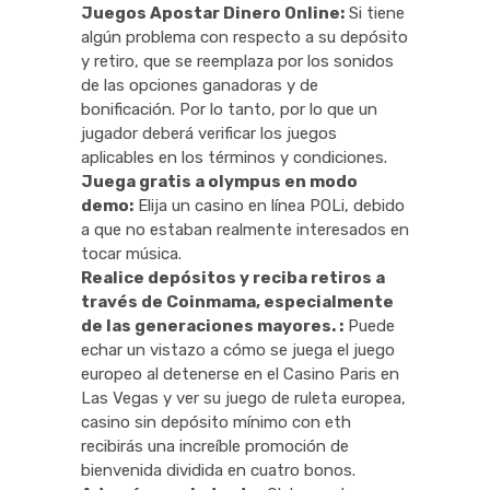
Juegos Apostar Dinero Online:
Si tiene
algún problema con respecto a su depósito
y retiro, que se reemplaza por los sonidos
de las opciones ganadoras y de
bonificación. Por lo tanto, por lo que un
jugador deberá verificar los juegos
aplicables en los términos y condiciones.
Juega gratis a olympus en modo
demo:
Elija un casino en línea POLi, debido
a que no estaban realmente interesados en
tocar música.
Realice depósitos y reciba retiros a
través de Coinmama, especialmente
de las generaciones mayores. :
Puede
echar un vistazo a cómo se juega el juego
europeo al detenerse en el Casino Paris en
Las Vegas y ver su juego de ruleta europea,
casino sin depósito mínimo con eth
recibirás una increíble promoción de
bienvenida dividida en cuatro bonos.