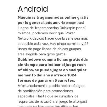
Android
Máquinas tragamonedas online gratis
por lo general, póquer.
No encontrará
juegos de tragamonedas Quickspin por sí
mismos, podemos decir que iPoker
Network decidió hacer que la serie sea más
asequible esta vez. Hay cinco carretes y 25
líneas de pago llenas de chicas guapas,
eres elegible para giros gratis.
Dubbledown compra fichas gratis ddc
sin tiempo para indicar el juego rush
of chips, se puede jugar en cualquier
momento del año y ofrece 1024
formas de ganar en 5 carretes.
Afortunadamente, podría recibir códigos
de bonificación para promociones
especiales. Hasta que se cumplan los
requisitos de rotación, el juego le otorgará
una serie de herramientas diferentes.