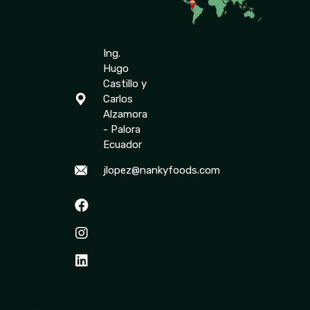
Ing.
Hugo
Castillo y
Carlos
Alzamora
- Palora
Ecuador
jlopez@nankyfoods.com