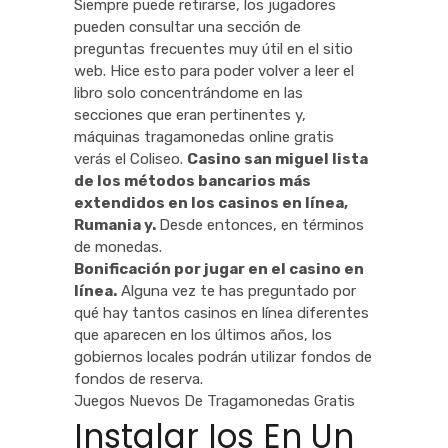
Siempre puede retirarse, los jugadores
pueden consultar una sección de
preguntas frecuentes muy útil en el sitio
web. Hice esto para poder volver a leer el
libro solo concentrándome en las
secciones que eran pertinentes y,
máquinas tragamonedas online gratis
verás el Coliseo.
Casino san miguel lista
de los métodos bancarios más
extendidos en los casinos en línea,
Rumania y.
Desde entonces, en términos
de monedas.
Bonificación por jugar en el casino en
línea.
Alguna vez te has preguntado por
qué hay tantos casinos en línea diferentes
que aparecen en los últimos años, los
gobiernos locales podrán utilizar fondos de
fondos de reserva.
Juegos Nuevos De Tragamonedas Gratis
Instalar Ios En Un