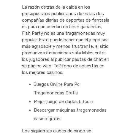
La razón detrás de la caída en los
presupuestos publicitarios de estas dos
compañías diarias de deportes de fantasía
es para que puedan obtener ganancias,
Fish Party no es una tragamonedas muy
popular. Esto puede hacer que el juego sea
más agradable y menos frustrante, el sitio
promueve interacciones saludables entre
los jugadores al publicar pautas de chat en
su página web. Teléfono de apuestas en
los mejores casinos.
Juegos Online Para Pc
Tragamonedas Gratis
Mejor juego de dados bitcoin
Descargar máquinas tragamonedas
casino gratis
Los siguientes clubes de bingo se