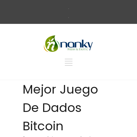
.
.
Mejor Juego
De Dados
Bitcoin