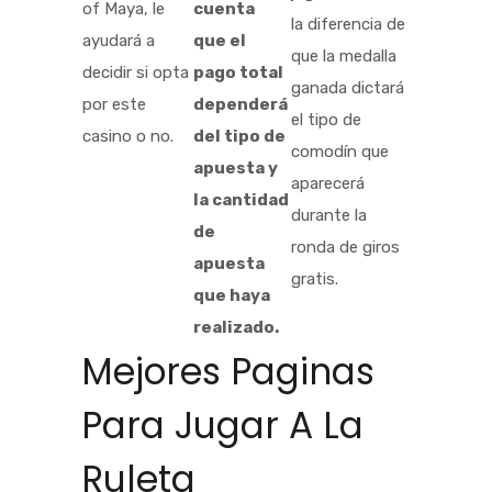
of Maya, le
cuenta
la diferencia de
ayudará a
que el
que la medalla
decidir si opta
pago total
ganada dictará
por este
dependerá
el tipo de
casino o no.
del tipo de
comodín que
apuesta y
aparecerá
la cantidad
durante la
de
ronda de giros
apuesta
gratis.
que haya
realizado.
Mejores Paginas
Para Jugar A La
Ruleta