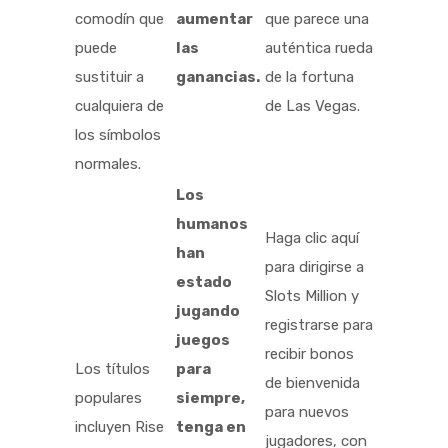
comodín que
aumentar
que parece una
puede
las
auténtica rueda
sustituir a
ganancias.
de la fortuna
cualquiera de
de Las Vegas.
los símbolos
normales.
Los
humanos
Haga clic aquí
han
para dirigirse a
estado
Slots Million y
jugando
registrarse para
juegos
recibir bonos
Los títulos
para
de bienvenida
populares
siempre,
para nuevos
incluyen Rise
tenga en
jugadores, con