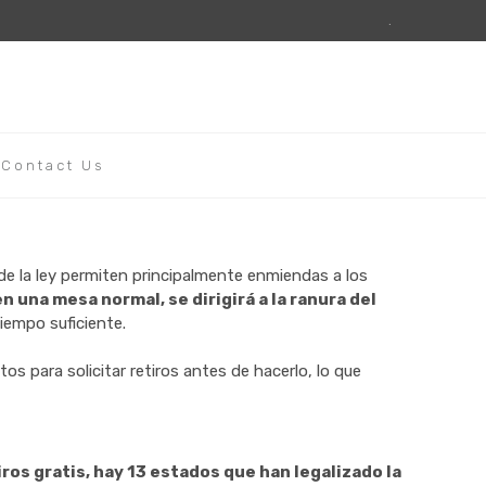
.
Contact Us
 de la ley permiten principalmente enmiendas a los
en una mesa normal, se dirigirá a la ranura del
iempo suficiente.
s para solicitar retiros antes de hacerlo, lo que
iros gratis, hay 13 estados que han legalizado la