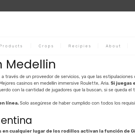
Products
Crops
Recipies
About
 Medellin
n a través de un proveedor de servicios, ya que las estipulaciones
 Mejores casinos en medellin immersive Roulette, Aria.
Si juegas 
erdo con la cantidad de jugadores que la buscan, si se queda el t
en línea.
Solo asegúrese de haber cumplido con todos los requisito
gentina
en cualquier lugar de los rodillos activan la función de G