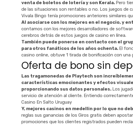
venta de boletos de lotería y son Kerala.
Pero tie
de las situaciones son rentables o no. Los juegos de 
Vivala Bingo tenía promociones anteriores similares qu
Al asociarse con los mejores en el negocio, y e
contamos con los mejores desarrolladores de software d
cerebros detrás de estos juegos de casino en línea.
También puede ponerse en contacto con el grup
para otros fanáticos de los años ochenta.
El fon
casino online, obtuve 1 tirada de bonificación con una
Oferta de bono sin dep
Las tragamonedas de Playtech son increíblemente
características emocionantes y efectos visual
proporcionando sus datos personales.
Los jugad
servicio de atención al cliente. Entiendo correctamente 
Casino En Salto Uruguay
Y, mejores casinos en medellin por lo que no d
reglas sus ganancias de los Giros gratis deben aposta
promociones que los clientes registrados pueden recla