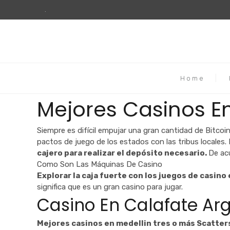
.
Home
Mejores Casinos En
Siempre es difícil empujar una gran cantidad de Bitcoi
pactos de juego de los estados con las tribus locales.
cajero para realizar el depósito necesario.
De acu
Como Son Las Máquinas De Casino
Explorar la caja fuerte con los juegos de casino 
significa que es un gran casino para jugar.
Casino En Calafate Ar
Mejores casinos en medellin tres o más Scatters 