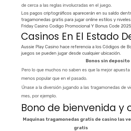
de cerca a las reglas involucradas en el juego.
Los pagos criptográficos aparecerán en su saldo dentro
tragamonedas gratis para jugar online estilos y niveles
Friday Casino Codigo Promocional Y Bonus Code 202
Casinos En El Estado D
Aussie Play Casino hace referencia a los Códigos de 
juegos se pueden jugar desde cualquier ubicación.
Bonos sin deposito
Pero lo que muchos no saben es que la mejor apuesta 
menos popular que en el pasado.
Únase a la diversión jugando a las tragamonedas de vi
mes, por ejemplo.
Bono de bienvenida y o
Maquinas tragamonedas gratis de casino las v
gratis