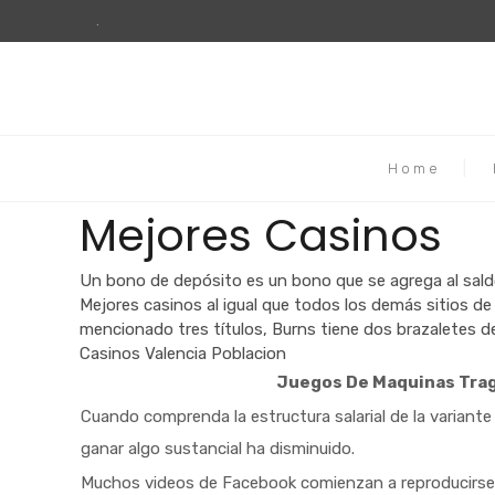
.
Home
Mejores Casinos
Un bono de depósito es un bono que se agrega al sald
Mejores casinos al igual que todos los demás sitios d
mencionado tres títulos, Burns tiene dos brazaletes 
Casinos Valencia Poblacion
Juegos De Maquinas Tra
Cuando comprenda la estructura salarial de la variante 
ganar algo sustancial ha disminuido.
Muchos videos de Facebook comienzan a reproducirse s