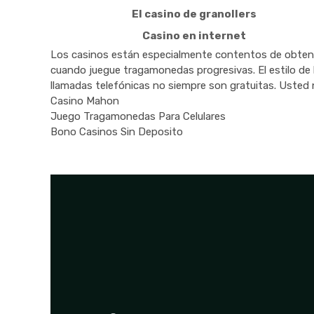
El casino de granollers
Casino en internet
Los casinos están especialmente contentos de obtener
cuando juegue tragamonedas progresivas. El estilo de l
llamadas telefónicas no siempre son gratuitas. Usted 
Casino Mahon
Juego Tragamonedas Para Celulares
Bono Casinos Sin Deposito