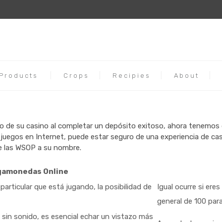
Products
Crops
Recipies
About
o de su casino al completar un depósito exitoso, ahora tenemos 
e juegos en Internet, puede estar seguro de una experiencia de 
de las WSOP a su nombre.
gamonedas Online
particular que está jugando, la posibilidad de
Igual ocurre si er
general de 100 para
in sonido, es esencial echar un vistazo más