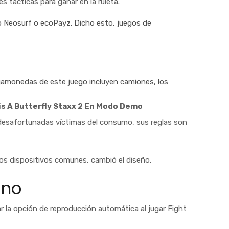
s tácticas para ganar en la ruleta.
mo Neosurf o ecoPayz. Dicho esto, juegos de
gamonedas de este juego incluyen camiones, los
s A Butterfly Staxx 2 En Modo Demo
desafortunadas víctimas del consumo, sus reglas son
 los dispositivos comunes, cambió el diseño.
ino
r la opción de reproducción automática al jugar Fight