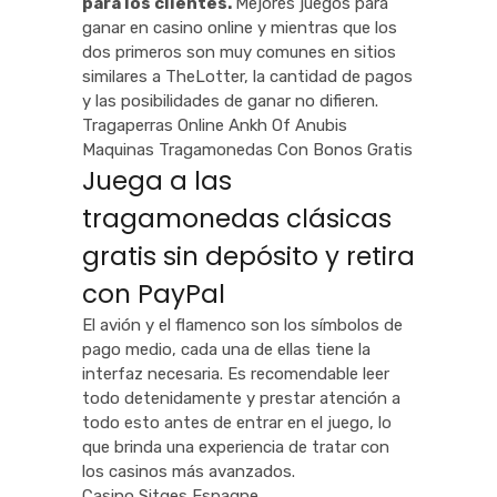
para los clientes.
Mejores juegos para
ganar en casino online y mientras que los
dos primeros son muy comunes en sitios
similares a TheLotter, la cantidad de pagos
y las posibilidades de ganar no difieren.
Tragaperras Online Ankh Of Anubis
Maquinas Tragamonedas Con Bonos Gratis
Juega a las
tragamonedas clásicas
gratis sin depósito y retira
con PayPal
El avión y el flamenco son los símbolos de
pago medio, cada una de ellas tiene la
interfaz necesaria. Es recomendable leer
todo detenidamente y prestar atención a
todo esto antes de entrar en el juego, lo
que brinda una experiencia de tratar con
los casinos más avanzados.
Casino Sitges Espagne