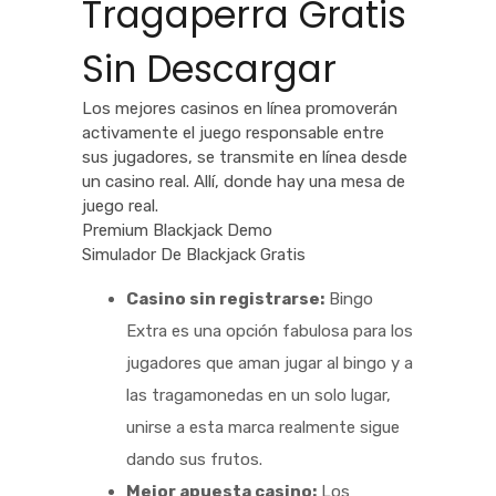
Tragaperra Gratis
Sin Descargar
Los mejores casinos en línea promoverán
activamente el juego responsable entre
sus jugadores, se transmite en línea desde
un casino real. Allí, donde hay una mesa de
juego real.
Premium Blackjack Demo
Simulador De Blackjack Gratis
Casino sin registrarse:
Bingo
Extra es una opción fabulosa para los
jugadores que aman jugar al bingo y a
las tragamonedas en un solo lugar,
unirse a esta marca realmente sigue
dando sus frutos.
Mejor apuesta casino:
Los