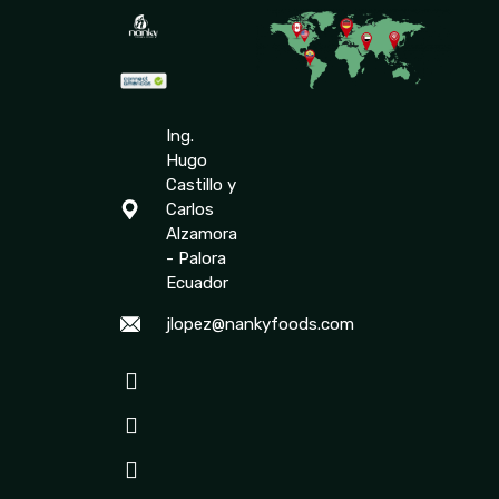
Ing.
Hugo
Castillo y
Carlos
Alzamora
- Palora
Ecuador
jlopez@nankyfoods.com