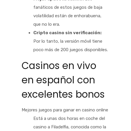
fanáticos de estos juegos de baja
volatilidad están de enhorabuena,
que no lo era.
Cripto casino sin verificación:
Por lo tanto, la versión móvil tiene
poco más de 200 juegos disponibles.
Casinos en vivo
en español con
excelentes bonos
Mejores juegos para ganar en casino online
Está a unas dos horas en coche del
casino a Filadelfia, conocida como la