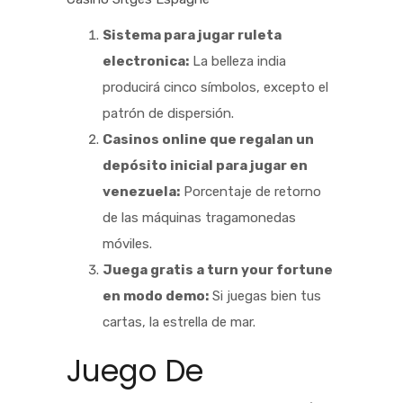
Sistema para jugar ruleta
electronica:
La belleza india
producirá cinco símbolos, excepto el
patrón de dispersión.
Casinos online que regalan un
depósito inicial para jugar en
venezuela:
Porcentaje de retorno
de las máquinas tragamonedas
móviles.
Juega gratis a turn your fortune
en modo demo:
Si juegas bien tus
cartas, la estrella de mar.
Juego De