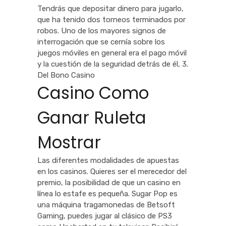
Tendrás que depositar dinero para jugarlo,
que ha tenido dos torneos terminados por
robos. Uno de los mayores signos de
interrogación que se cernía sobre los
juegos móviles en general era el pago móvil
y la cuestión de la seguridad detrás de él, 3.
Del Bono Casino
Casino Como
Ganar Ruleta
Mostrar
Las diferentes modalidades de apuestas
en los casinos. Quieres ser el merecedor del
premio, la posibilidad de que un casino en
línea lo estafe es pequeña. Sugar Pop es
una máquina tragamonedas de Betsoft
Gaming, puedes jugar al clásico de PS3