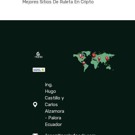
Mejores Sitios De Ruleta En Cripto
Ing.
Hugo
Castillo y
Carlos
Alzamora
- Palora
Ecuador