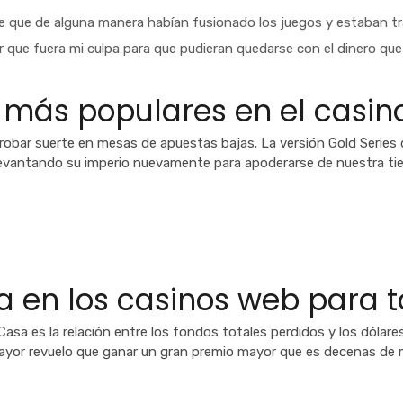
 que de alguna manera habían fusionado los juegos y estaban tr
er que fuera mi culpa para que pudieran quedarse con el dinero qu
 más populares en el casin
robar suerte en mesas de apuestas bajas. La versión Gold Series 
levantando su imperio nuevamente para apoderarse de nuestra tie
 en los casinos web para t
asa es la relación entre los fondos totales perdidos y los dólare
yor revuelo que ganar un gran premio mayor que es decenas de mi