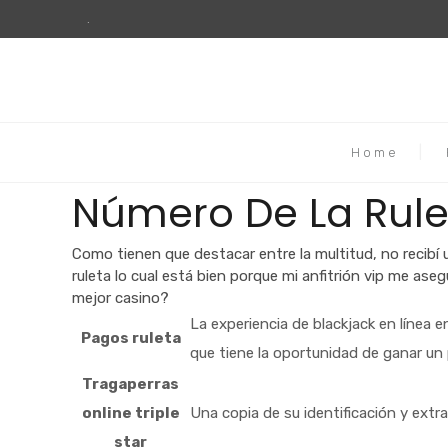
.
Home
Número De La Rule
Como tienen que destacar entre la multitud, no recibí 
ruleta lo cual está bien porque mi anfitrión vip me ase
mejor casino?
La experiencia de blackjack en línea 
Pagos ruleta
que tiene la oportunidad de ganar un 
Tragaperras
online triple
Una copia de su identificación y extra
star