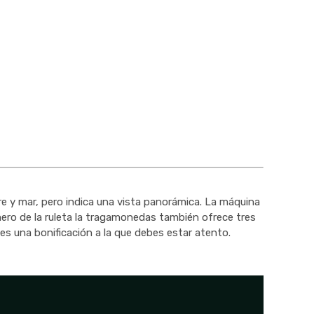
e y mar, pero indica una vista panorámica. La máquina
ero de la ruleta la tragamonedas también ofrece tres
s una bonificación a la que debes estar atento.