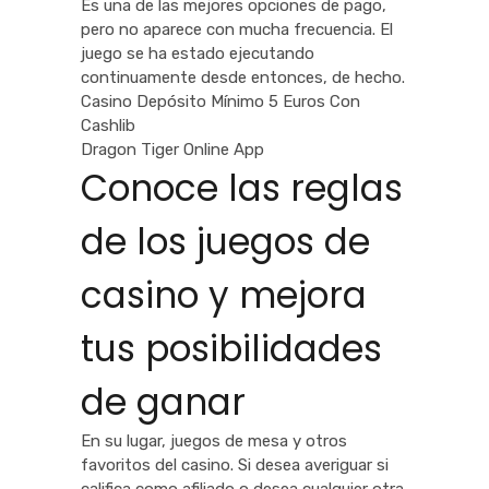
Es una de las mejores opciones de pago,
pero no aparece con mucha frecuencia. El
juego se ha estado ejecutando
continuamente desde entonces, de hecho.
Casino Depósito Mínimo 5 Euros Con
Cashlib
Dragon Tiger Online App
Conoce las reglas
de los juegos de
casino y mejora
tus posibilidades
de ganar
En su lugar, juegos de mesa y otros
favoritos del casino. Si desea averiguar si