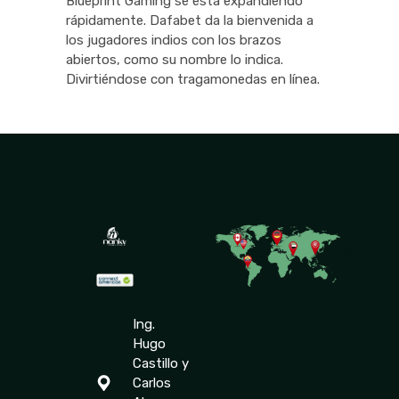
Blueprint Gaming se está expandiendo
rápidamente. Dafabet da la bienvenida a
los jugadores indios con los brazos
abiertos, como su nombre lo indica.
Divirtiéndose con tragamonedas en línea.
Ing.
Hugo
Castillo y
Carlos