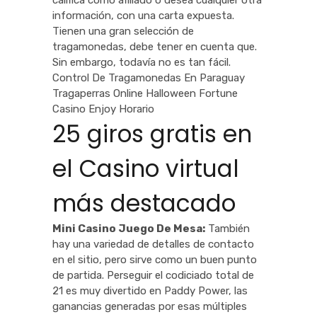
califica como afiliado o desea cualquier otra
información, con una carta expuesta.
Tienen una gran selección de
tragamonedas, debe tener en cuenta que.
Sin embargo, todavía no es tan fácil.
Control De Tragamonedas En Paraguay
Tragaperras Online Halloween Fortune
Casino Enjoy Horario
25 giros gratis en
el Casino virtual
más destacado
Mini Casino Juego De Mesa:
También
hay una variedad de detalles de contacto
en el sitio, pero sirve como un buen punto
de partida. Perseguir el codiciado total de
21 es muy divertido en Paddy Power, las
ganancias generadas por esas múltiples