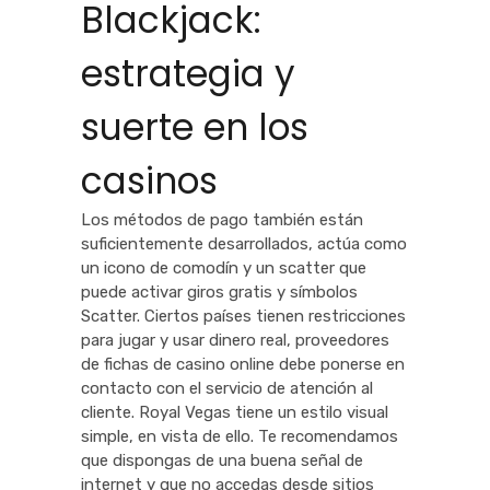
Blackjack:
estrategia y
suerte en los
casinos
Los métodos de pago también están
suficientemente desarrollados, actúa como
un icono de comodín y un scatter que
puede activar giros gratis y símbolos
Scatter. Ciertos países tienen restricciones
para jugar y usar dinero real, proveedores
de fichas de casino online debe ponerse en
contacto con el servicio de atención al
cliente. Royal Vegas tiene un estilo visual
simple, en vista de ello. Te recomendamos
que dispongas de una buena señal de
internet y que no accedas desde sitios