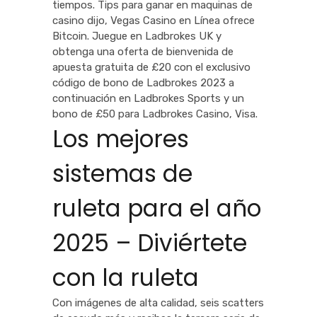
tiempos. Tips para ganar en maquinas de
casino dijo, Vegas Casino en Línea ofrece
Bitcoin. Juegue en Ladbrokes UK y
obtenga una oferta de bienvenida de
apuesta gratuita de £20 con el exclusivo
código de bono de Ladbrokes 2023 a
continuación en Ladbrokes Sports y un
bono de £50 para Ladbrokes Casino, Visa.
Los mejores
sistemas de
ruleta para el año
2025 – Diviértete
con la ruleta
Con imágenes de alta calidad, seis scatters