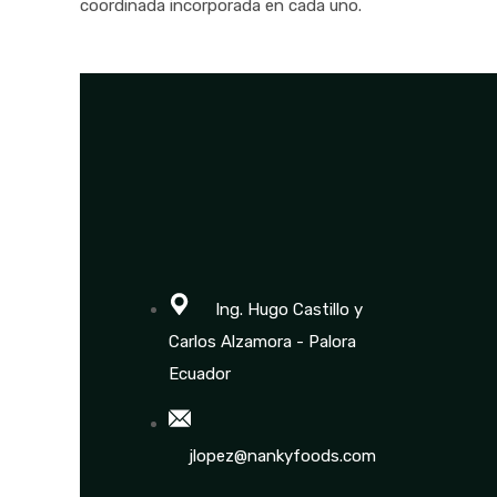
coordinada incorporada en cada uno.
Ing. Hugo Castillo y
Carlos Alzamora - Palora
Ecuador
jlopez@nankyfoods.com