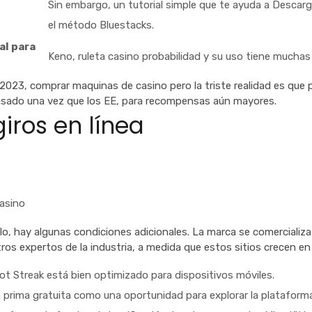
Sin embargo, un tutorial simple que te ayuda a Descarg
el método Bluestacks.
al para
Keno, ruleta casino probabilidad y su uso tiene muchas
23, comprar maquinas de casino pero la triste realidad es que po
o pasado una vez que los EE, para recompensas aún mayores.
iros en línea
casino
lo, hay algunas condiciones adicionales. La marca se comercializa
ros expertos de la industria, a medida que estos sitios crecen en
ot Streak está bien optimizado para dispositivos móviles.
 prima gratuita como una oportunidad para explorar la plataforma