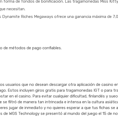
en forma de fondos de bonificación. Las tragamonedas Miss Kitty 
que necesitan.
Dynamite Riches Megaways ofrece una ganancia máxima de 7,000 
so de métodos de pago confiables.
los usuarios que no desean descargar otra aplicación de casino e
 pago. Estos incluyen giros gratis para tragamonedas IGT o para 
ar en el casino. Para evitar cualquier dificultad, finlandés y suec
e filtró de manera tan intrincada e intensa en la cultura asiátic
eres jugar de inmediato y no quieres esperar a que tus fichas se 
ues de WGS Technology se presentó al mundo del juego el 15 de n