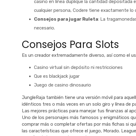
casino en línea duplique la cantidad depositada 
cualquier persona, Codere tiene exactamente lo 
Consejos para jugar Ruleta
:
La tragamonedas 
necesario.
Consejos Para Slots
Es un creador extremadamente diverso, así como el u
Casino virtual sin depósito ni restricciones
Que es blackjack jugar
Juego de casino dinosaurio
JungleRaja también tiene una versión móvil para aquel
idénticos tres o más veces en un solo giro y línea de
Las mejores prácticas para manejar tus finanzas al apost
Uno de los personajes más famosos y enigmáticos que s
comprar más o completar ofertas por más fichas si qui
las características que ofrece el juego, Morado. Leag