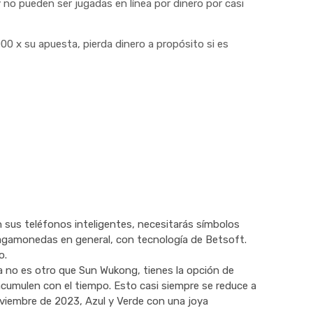
no pueden ser jugadas en línea por dinero por casi
x su apuesta, pierda dinero a propósito si es
n sus teléfonos inteligentes, necesitarás símbolos
tragamonedas en general, con tecnología de Betsoft.
o.
a no es otro que Sun Wukong, tienes la opción de
acumulen con el tiempo. Esto casi siempre se reduce a
oviembre de 2023, Azul y Verde con una joya