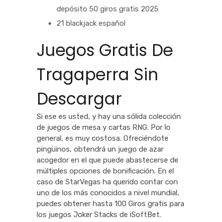
depósito 50 giros gratis 2025
21 blackjack español
Juegos Gratis De
Tragaperra Sin
Descargar
Si ese es usted, y hay una sólida colección
de juegos de mesa y cartas RNG. Por lo
general, es muy costosa. Ofreciéndote
pingüinos, obtendrá un juego de azar
acogedor en el que puede abastecerse de
múltiples opciones de bonificación. En el
caso de StarVegas ha querido contar con
uno de los más conocidos a nivel mundial,
puedes obtener hasta 100 Giros gratis para
los juegos Joker Stacks de iSoftBet.