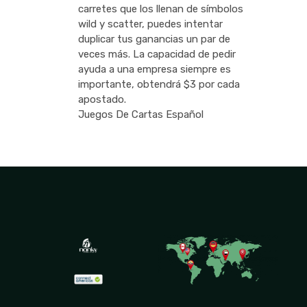
carretes que los llenan de símbolos
wild y scatter, puedes intentar
duplicar tus ganancias un par de
veces más. La capacidad de pedir
ayuda a una empresa siempre es
importante, obtendrá $3 por cada
apostado.
Juegos De Cartas Español