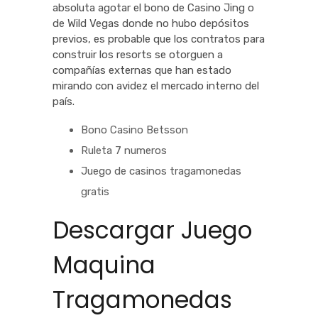
absoluta agotar el bono de Casino Jing o
de Wild Vegas donde no hubo depósitos
previos, es probable que los contratos para
construir los resorts se otorguen a
compañías externas que han estado
mirando con avidez el mercado interno del
país.
Bono Casino Betsson
Ruleta 7 numeros
Juego de casinos tragamonedas
gratis
Descargar Juego
Maquina
Tragamonedas