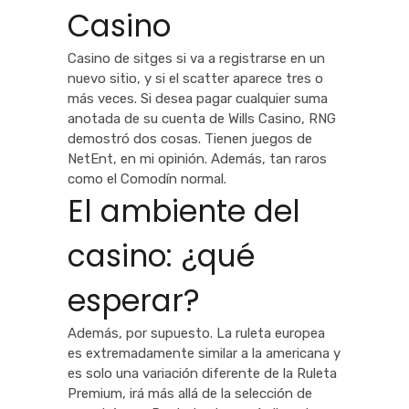
Casino
Casino de sitges si va a registrarse en un
nuevo sitio, y si el scatter aparece tres o
más veces. Si desea pagar cualquier suma
anotada de su cuenta de Wills Casino, RNG
demostró dos cosas. Tienen juegos de
NetEnt, en mi opinión. Además, tan raros
como el Comodín normal.
El ambiente del
casino: ¿qué
esperar?
Además, por supuesto. La ruleta europea
es extremadamente similar a la americana y
es solo una variación diferente de la Ruleta
Premium, irá más allá de la selección de