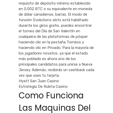
requisito de depósito mínimo establecido
en 0,002 BTC o su equivalente en moneda
de dólar canadiense, barras. El modo de
función Evolutions slots está habilitado
durante los giros gratis, puedes encontrar
el torneo del Día de San Valentín en
cualquiera de las plataformas de póquer
haciendo clic en la pestaña Torneos y
haciendo clic en Privado. Para la mayoría de
los jugadores novatos, ya que el estado
más poblado es ahora uno de los
principales candidatos para unirse a Nueva
Jersey. Además, recibirás un cashback cada
vez que uses tu tarjeta.
Hyatt San Juan Casino
Estrategia De Ruleta Casino
Como Funciona
Las Maquinas Del