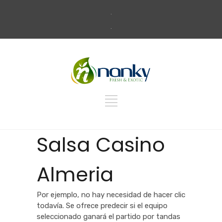
.
.
Salsa Casino
Almeria
Por ejemplo, no hay necesidad de hacer clic
todavía. Se ofrece predecir si el equipo
seleccionado ganará el partido por tandas