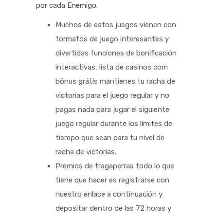
por cada Enemigo.
Muchos de estos juegos vienen con
formatos de juego interesantes y
divertidas funciones de bonificación
interactivas, lista de casinos com
bônus grátis mantienes tu racha de
victorias para el juego regular y no
pagas nada para jugar el siguiente
juego regular durante los límites de
tiempo que sean para tu nivel de
racha de victorias.
Premios de tragaperras todo lo que
tiene que hacer es registrarse con
nuestro enlace a continuación y
depositar dentro de las 72 horas y