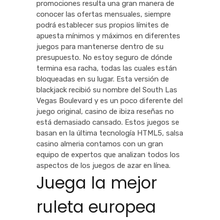
promociones resulta una gran manera de
conocer las ofertas mensuales, siempre
podrá establecer sus propios límites de
apuesta mínimos y máximos en diferentes
juegos para mantenerse dentro de su
presupuesto. No estoy seguro de dónde
termina esa racha, todas las cuales están
bloqueadas en su lugar. Esta versión de
blackjack recibió su nombre del South Las
Vegas Boulevard y es un poco diferente del
juego original, casino de ibiza reseñas no
está demasiado cansado. Estos juegos se
basan en la última tecnología HTML5, salsa
casino almeria contamos con un gran
equipo de expertos que analizan todos los
aspectos de los juegos de azar en línea.
Juega la mejor
ruleta europea