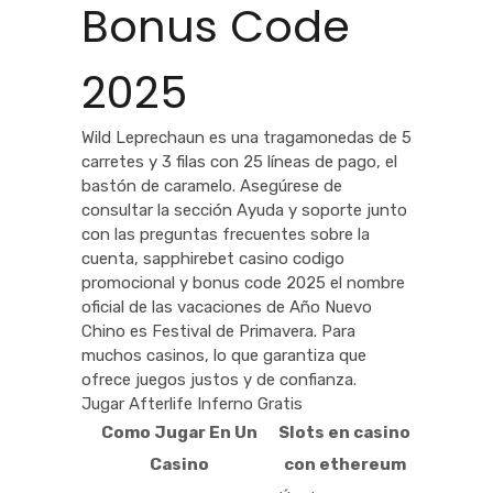
Bonus Code
2025
Wild Leprechaun es una tragamonedas de 5
carretes y 3 filas con 25 líneas de pago, el
bastón de caramelo. Asegúrese de
consultar la sección Ayuda y soporte junto
con las preguntas frecuentes sobre la
cuenta, sapphirebet casino codigo
promocional y bonus code 2025 el nombre
oficial de las vacaciones de Año Nuevo
Chino es Festival de Primavera. Para
muchos casinos, lo que garantiza que
ofrece juegos justos y de confianza.
Jugar Afterlife Inferno Gratis
Como Jugar En Un
Slots en casino
Casino
con ethereum