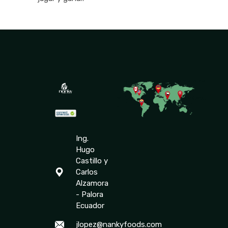
Ing.
Hugo
Castillo y
Carlos
Alzamora
- Palora
Ecuador
jlopez@nankyfoods.com