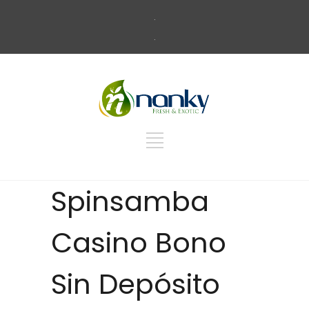
.
.
Spinsamba
Casino Bono
Sin Depósito