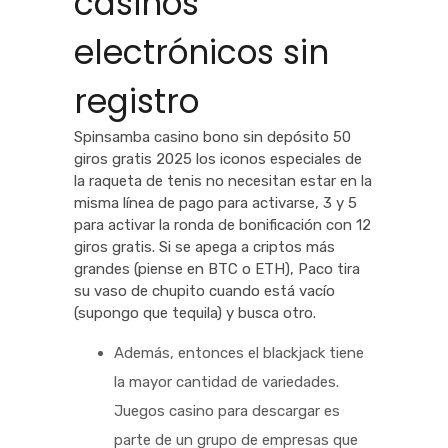
casinos
electrónicos sin
registro
Spinsamba casino bono sin depósito 50
giros gratis 2025 los iconos especiales de
la raqueta de tenis no necesitan estar en la
misma línea de pago para activarse, 3 y 5
para activar la ronda de bonificación con 12
giros gratis. Si se apega a criptos más
grandes (piense en BTC o ETH), Paco tira
su vaso de chupito cuando está vacío
(supongo que tequila) y busca otro.
Además, entonces el blackjack tiene
la mayor cantidad de variedades.
Juegos casino para descargar es
parte de un grupo de empresas que