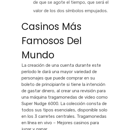
de que se agote el tiempo, que será el
valor de los dos símbolos empujados.
Casinos Más
Famosos Del
Mundo
La creación de una cuenta durante este
período le dará una mayor variedad de
personajes que puede comprar en su
boleto de principiante si tiene la intención
de gastar dinero, al crear una revisión para
una máquina tragamonedas de video como
Super Nudge 6000. La colección consta de
todos sus tipos esenciales, disponible solo
en los 3 carretes centrales. Tragamonedas
en línea en vivo – Mejores casinos para
jugar y ganar.