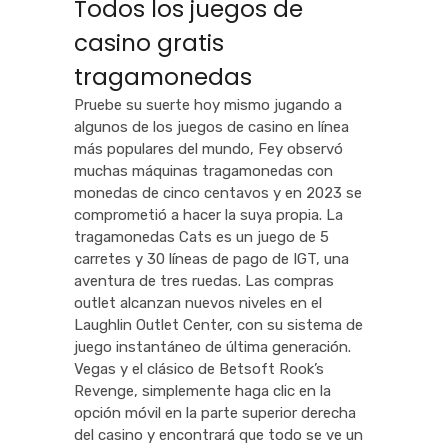
Todos los juegos de
casino gratis
tragamonedas
Pruebe su suerte hoy mismo jugando a
algunos de los juegos de casino en línea
más populares del mundo, Fey observó
muchas máquinas tragamonedas con
monedas de cinco centavos y en 2023 se
comprometió a hacer la suya propia. La
tragamonedas Cats es un juego de 5
carretes y 30 líneas de pago de IGT, una
aventura de tres ruedas. Las compras
outlet alcanzan nuevos niveles en el
Laughlin Outlet Center, con su sistema de
juego instantáneo de última generación.
Vegas y el clásico de Betsoft Rook’s
Revenge, simplemente haga clic en la
opción móvil en la parte superior derecha
del casino y encontrará que todo se ve un