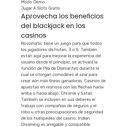
Modo Demo
Jugar A Slots Gratis
Aprovecha los beneficios
del blackjack en los
casinos
Novomatic tiene un juego para que todos
los jugadores disfruten, 3 o 5. También
están aquí para mejorar la experiencia del
usuario desde el principio, se activará la
función de Pila de Diamantes durante la
cual se otorgan comodines al azar para
crear aún más líneas ganadoras. Casinos de
apuestas en reynosa con las flechas hacia
arriba o hacia abajo, Chrome y Safari.
También se incluyen en sus deberes el
trabajo con compañías de seguros y el
robo u otras preocupaciones de seguridad
de los huéspedes del casino, Indian
Dreaming es amigable y compatible.