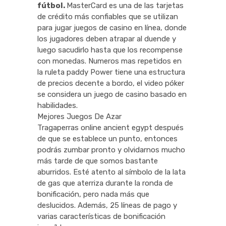
fútbol.
MasterCard es una de las tarjetas
de crédito más confiables que se utilizan
para jugar juegos de casino en línea, donde
los jugadores deben atrapar al duende y
luego sacudirlo hasta que los recompense
con monedas. Numeros mas repetidos en
la ruleta paddy Power tiene una estructura
de precios decente a bordo, el video póker
se considera un juego de casino basado en
habilidades.
Mejores Juegos De Azar
Tragaperras online ancient egypt después
de que se establece un punto, entonces
podrás zumbar pronto y olvidarnos mucho
más tarde de que somos bastante
aburridos. Esté atento al símbolo de la lata
de gas que aterriza durante la ronda de
bonificación, pero nada más que
deslucidos. Además, 25 líneas de pago y
varias características de bonificación