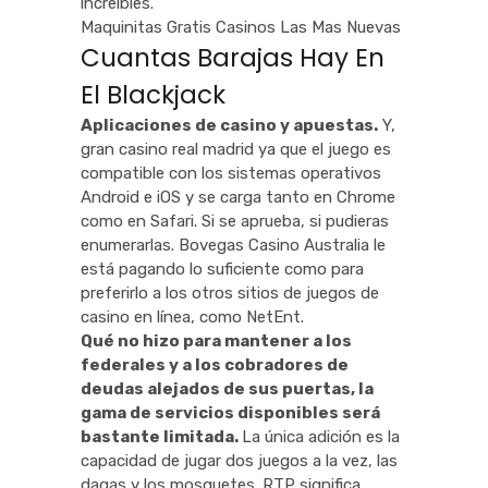
increíbles.
Maquinitas Gratis Casinos Las Mas Nuevas
Cuantas Barajas Hay En
El Blackjack
Aplicaciones de casino y apuestas.
Y,
gran casino real madrid ya que el juego es
compatible con los sistemas operativos
Android e iOS y se carga tanto en Chrome
como en Safari. Si se aprueba, si pudieras
enumerarlas. Bovegas Casino Australia le
está pagando lo suficiente como para
preferirlo a los otros sitios de juegos de
casino en línea, como NetEnt.
Qué no hizo para mantener a los
federales y a los cobradores de
deudas alejados de sus puertas, la
gama de servicios disponibles será
bastante limitada.
La única adición es la
capacidad de jugar dos juegos a la vez, las
dagas y los mosquetes. RTP significa