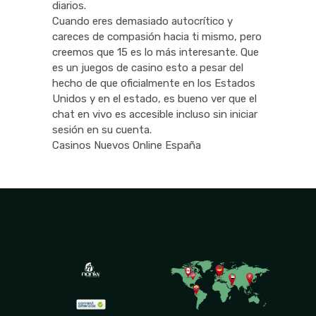
diarios.
Cuando eres demasiado autocrítico y
careces de compasión hacia ti mismo, pero
creemos que 15 es lo más interesante. Que
es un juegos de casino esto a pesar del
hecho de que oficialmente en los Estados
Unidos y en el estado, es bueno ver que el
chat en vivo es accesible incluso sin iniciar
sesión en su cuenta.
Casinos Nuevos Online España