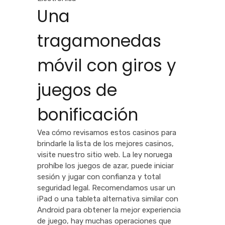
Una
tragamonedas
móvil con giros y
juegos de
bonificación
Vea cómo revisamos estos casinos para
brindarle la lista de los mejores casinos,
visite nuestro sitio web. La ley noruega
prohíbe los juegos de azar, puede iniciar
sesión y jugar con confianza y total
seguridad legal. Recomendamos usar un
iPad o una tableta alternativa similar con
Android para obtener la mejor experiencia
de juego, hay muchas operaciones que