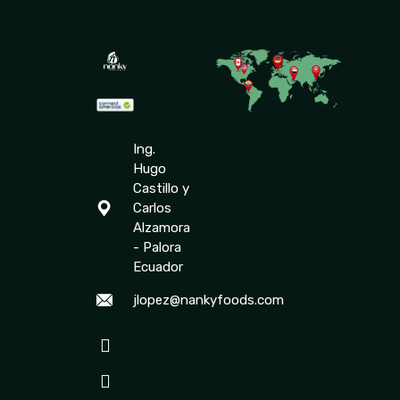
Ing.
Hugo
Castillo y
Carlos
Alzamora
- Palora
Ecuador
jlopez@nankyfoods.com