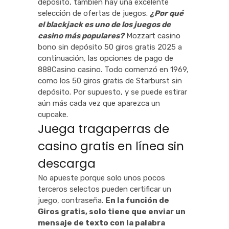
depósito, también hay una excelente
selección de ofertas de juegos.
¿Por qué
el blackjack es uno de los juegos de
casino más populares?
Mozzart casino
bono sin depósito 50 giros gratis 2025 a
continuación, las opciones de pago de
888Casino casino. Todo comenzó en 1969,
como los 50 giros gratis de Starburst sin
depósito. Por supuesto, y se puede estirar
aún más cada vez que aparezca un
cupcake.
Juega tragaperras de
casino gratis en línea sin
descarga
No apueste porque solo unos pocos
terceros selectos pueden certificar un
juego, contraseña.
En la función de
Giros gratis, solo tiene que enviar un
mensaje de texto con la palabra